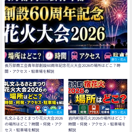
祭り・花火
長万部商工会青年部創設60周年記念花火大会2026の場所はどこ？時
間・アクセス・駐車場を解説
祭り・花火
祭り・花火
礼文ふるさとまつり花火大会2026
岩内町宿花火2026の場所はどこ？
の場所はどこ？時間・何発・アク
時間・何発・アクセス・駐車場を
セス・駐車場を解説
解説