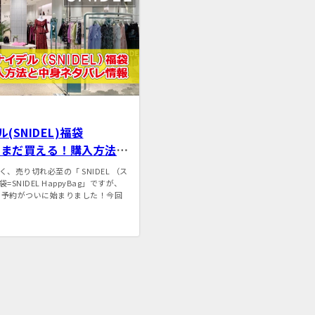
(SNIDEL)福袋
2】まだ買える！購入方法と
バレ
、売り切れ必至の「 SNIDEL （ス
SNIDEL HappyBag」ですが、
袋の予約がついに始まりました！今回