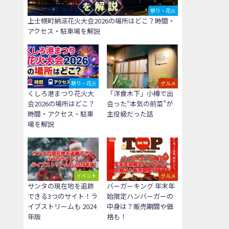
祭り・花火
上士幌町納涼花火大会2026の場所はどこ？時間・
アクセス・駐車場を解説
祭り・花火
グルメ
くしろ港まつり花火大
「洋食木下」小樽で出
会2026の場所はどこ？
会った“本気の前菜”が
時間・アクセス・駐車
主役級だった話
場を解説
イベント
グルメ
サンタの現在地を追跡
バーガーキング 年末年
できる3つのサイト！ラ
始限定ハンバーガーの
イブストリームも 2024
中身は？販売期間や価
年版
格も！