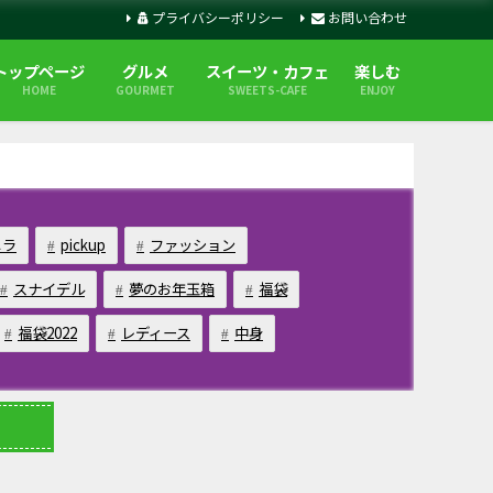
プライバシーポリシー
お問い合わせ
トップページ
グルメ
スイーツ・カフェ
楽しむ
HOME
GOURMET
SWEETS-CAFE
ENJOY
メラ
pickup
ファッション
スナイデル
夢のお年玉箱
福袋
福袋2022
レディース
中身