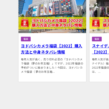
福袋
福袋
ヨドバシカメラ福袋【2022】購入
スナイデル
方法と中身ネタバレ情報
【202
中身ネタ
毎年人気が高く、売り切れ必至の「ヨドバシカメ
毎年人気が高く
ラ福袋（夢のお年玉箱）」ですが、2022年福袋の
ナイデル）福袋=
予約がついに始まりました！今回は、ヨドバシカ
2022年福
メラ福袋（ 夢のお年玉箱...
は、 ...