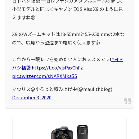
ヨドバシ福袋 一眼レフデジカメダブルズームの夢も、
小型モデルと同じくキヤノン EOS Kiss X9iのように見
えますね😄
X9iのWズームキットは18-55mmと55-250mmの2本な
ので、広角から望遠まで幅広く使えます👍
これから一眼レフを始めたい人におススメです❗️
#ヨド
バシ福袋
https://t.co/vjsPaxChFz
pic.twitter.com/sNARXMka5S
マウリス@ゆるっと積み上げ中(@maulithblog)
December 3, 2020