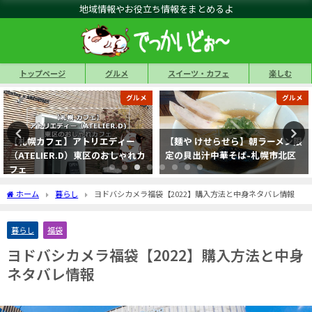
地域情報やお役立ち情報をまとめるよ
トップページ
グルメ
スイーツ・カフェ
楽しむ
グルメ
グルメ
【札幌カフェ】アトリエディー
【麺や けせらせら】朝ラーメン限
（ATELIER.D）東区のおしゃれカ
定の貝出汁中華そば-札幌市北区
フェ
ホーム
暮らし
ヨドバシカメラ福袋【2022】購入方法と中身ネタバレ情報
暮らし
福袋
ヨドバシカメラ福袋【2022】購入方法と中身
ネタバレ情報