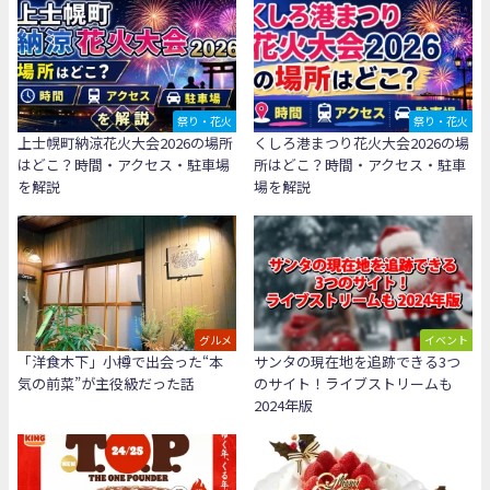
祭り・花火
祭り・花火
上士幌町納涼花火大会2026の場所
くしろ港まつり花火大会2026の場
はどこ？時間・アクセス・駐車場
所はどこ？時間・アクセス・駐車
を解説
場を解説
グルメ
イベント
「洋食木下」小樽で出会った“本
サンタの現在地を追跡できる3つ
気の前菜”が主役級だった話
のサイト！ライブストリームも
2024年版