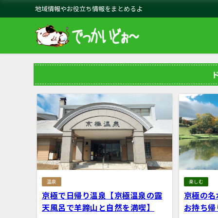
地域情報やお役立ち情報をまとめるよ
温泉
楽しむ
京極で日帰り温泉【京極温泉の露
京極の名
天風呂で羊蹄山と自然を満喫】
お持ち帰