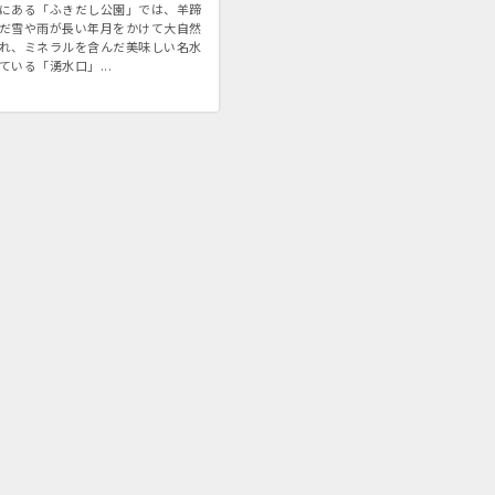
にある「ふきだし公園」では、羊蹄
だ雪や雨が長い年月をかけて大自然
れ、ミネラルを含んだ美味しい名水
ている「湧水口」...