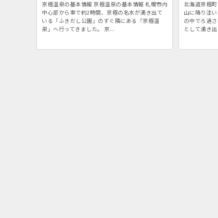
京極温泉の基本情報 京極温泉の基本情報 札幌市内
北海道京極町
中心部から車で約2時間、京極の名水が湧き出て
山に降り注い
いる「ふきだし公園」のすぐ隣にある「京極温
の中でろ過さ
泉」へ行ってきました。 京...
として湧き出