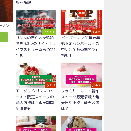
場を解説
ーメン
イベント
グルメ
サンタの現在地を追跡
バーガーキング 年末年
できる3つのサイト！ラ
始限定ハンバーガーの
イブストリームも 2024
中身は？販売期間や価
年版
格も！
グルメ
グルメ
モロゾフ クリスマスケ
ファミリーマート新作
ーキ・限定スイーツの
スイーツ販売情報！発
購入方法は？販売期間
売日や価格・発売地域
や価格も
は？