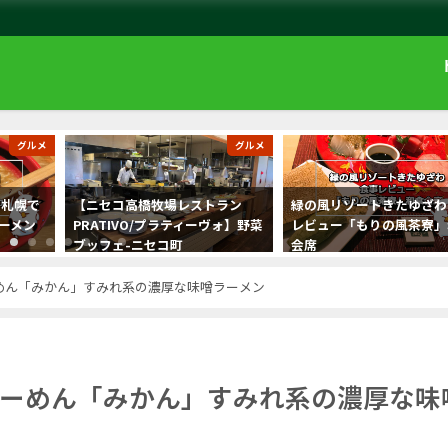
グルメ
グルメ
】札幌で
【ニセコ高橋牧場レストラン
緑の風リゾートきたゆざわ
ーメン
PRATIVO/プラティーヴォ】野菜
レビュー「もりの風茶寮」
ブッフェ-ニセコ町
会席
めん「みかん」すみれ系の濃厚な味噌ラーメン
ーめん「みかん」すみれ系の濃厚な味