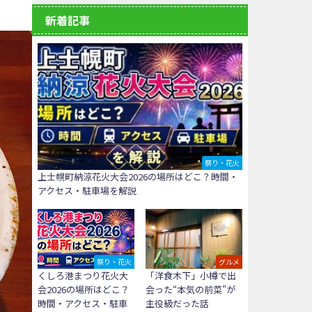
新着記事
祭り・花火
上士幌町納涼花火大会2026の場所はどこ？時間・
アクセス・駐車場を解説
祭り・花火
グルメ
くしろ港まつり花火大
「洋食木下」小樽で出
会2026の場所はどこ？
会った“本気の前菜”が
時間・アクセス・駐車
主役級だった話