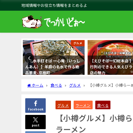
地域情報やお役立ち情報をまとめるよ
グルメ
グルメ
】ステーキ
【名水手打そば 一心庵（いっし
【えびそば一幻総本店 
ュー-札幌
んあん）】羊蹄の名水で作る絶
行列のできる人気えびラ
品蕎麦-京極町
店の魅力
ホーム
食べる
グルメ
【小樽グルメ】小樽らー
グルメ
ラーメン
食べる
Facebook
【小樽グルメ】小樽ら
post
ラーメン