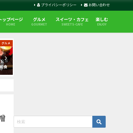
プライバシーポリシー
お問い合わせ
トップページ
グルメ
スイーツ・カフェ
楽しむ
HOME
GOURMET
SWEETS-CAFE
ENJOY
グルメ
グルメ
 食事
札幌エクセルホテル東急のラン
Farm to Table TERRA ハ
和食
チビュッフェ-内容や駐車場は？
ー(アフタヌーンティー)はコ
最高
噌