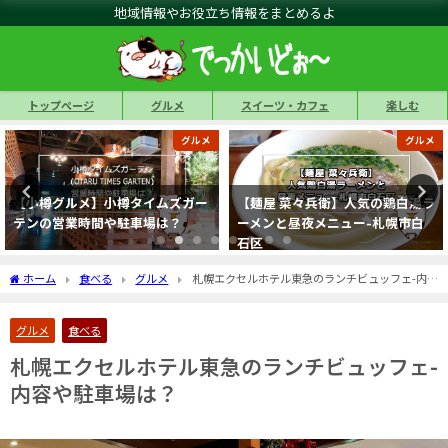
地域情報やお役立ち情報をまとめるよ
トップページ
グルメ
スイーツ・カフェ
楽しむ
グルメ
グルメ
【麺屋 菜々兵衛】人気の鶏白湯ラ
【札幌Fuji屋(ふじ屋)】魚介豚骨
ーメンと昼夜メニュー-札幌市白
背脂の味噌ラーメン-札幌市東区
石区
ホーム
食べる
グルメ
札幌エクセルホテル東急のランチビュッフェ-内容
や駐車場は？
グルメ
食べる
札幌エクセルホテル東急のランチビュッフェ-
内容や駐車場は？