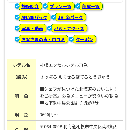
施設紹介
プラン一覧
部屋一覧
ANA楽パック
JAL楽パック
写真・動画
地図・アクセス
お客さまの声・口コミ
クーポン
ホテル名
札幌エクセルホテル東急
（読み）
さっぽろ えくせるほてるとうきゅう
■シェフが見つけた北海道のおいしい！
特 色
をご提案。必食メニューが勢揃いの朝食
■地下鉄中島公園より徒歩3分
料 金
3600円～
〒064-0808 北海道札幌市中央区南8条西
住 所