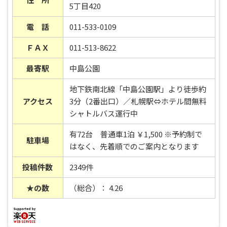
5丁目420
電 話
011-533-0109
ＦＡＸ
011-513-8622
最寄駅
中島公園
地下鉄南北線「中島公園駅」より徒歩約
アクセス
3分（2番出口）／札幌駅⇔ホテル間無料
シャトルバス運行中
有72台 普通車1泊 ￥1,500 ※予約制で
駐車場
はなく、先着順でのご案内となります
投稿件数
2349件
★の数
（総合）： 4.26