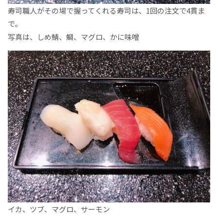
寿司職人がその場で握ってくれる寿司は、1回の注文で4貫ま
で。
写真は、しめ鯖、鯛、マグロ、かに味噌
イカ、ツブ、マグロ、サーモン