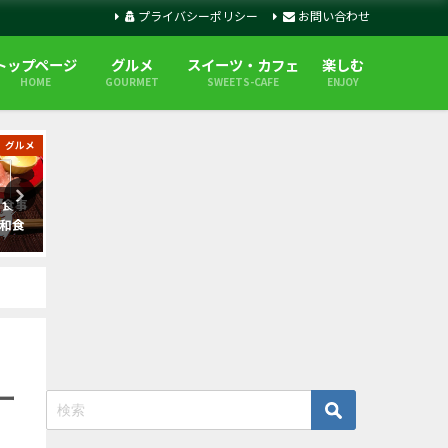
プライバシーポリシー
お問い合わせ
トップページ
グルメ
スイーツ・カフェ
楽しむ
HOME
GOURMET
SWEETS-CAFE
ENJOY
グルメ
グルメ
 食事
【札幌麺屋 美椿(みつば)】名店
【えびそば一幻総本店 】札
和食
「彩未」のDNAを進化させた絶
行列のできる人気えびラーメ
品味噌ラーメン-札幌市西区
店の魅力
ー