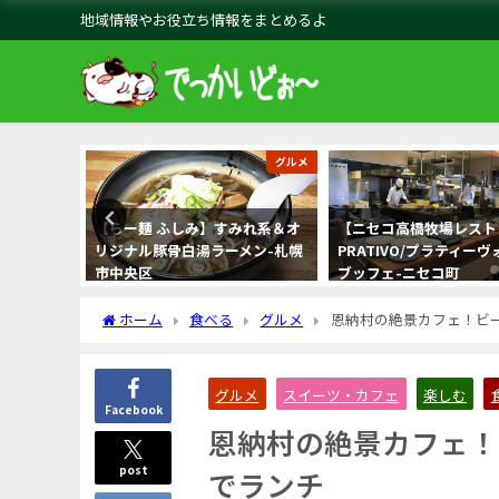
地域情報やお役立ち情報をまとめるよ
ーツ・カフェ
グルメ
blue」マ
【らー麺 ふしみ】すみれ系＆オ
【ニセコ高橋牧場レスト
スムージ
リジナル豚骨白湯ラーメン-札幌
PRATIVO/プラティー
市中央区
ブッフェ-ニセコ町
ホーム
食べる
グルメ
恩納村の絶景カフェ！ビ
グルメ
スイーツ・カフェ
楽しむ
Facebook
恩納村の絶景カフェ！
post
でランチ