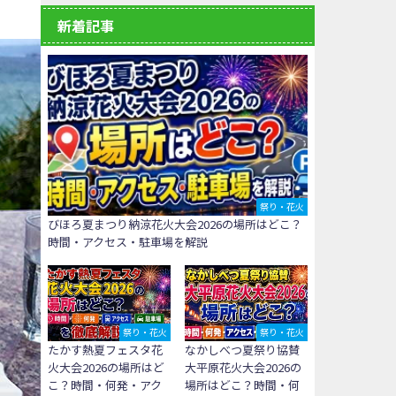
新着記事
祭り・花火
びほろ夏まつり納涼花火大会2026の場所はどこ？
時間・アクセス・駐車場を解説
祭り・花火
祭り・花火
たかす熱夏フェスタ花
なかしべつ夏祭り協賛
火大会2026の場所はど
大平原花火大会2026の
こ？時間・何発・アク
場所はどこ？時間・何