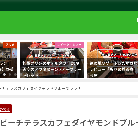
グルメ
スイーツ・カフェ
ラン
札幌プリンスホテルタワー28階
緑の風リゾートきたゆざわ
ヴォ】野菜
天空のアフタヌーンティープレー
レビュー「もりの風茶寮」
トセット
会席
ーチテラスカフェダイヤモンドブルーでランチ
食べる
ビーチテラスカフェダイヤモンドブル