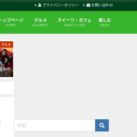
プライバシーポリシー
お問い合わせ
トップページ
グルメ
スイーツ・カフェ
楽しむ
HOME
GOURMET
SWEETS-CAFE
ENJOY
グルメ
スイーツ・カフェ
 ハイティ
ANAクラウンプラザホテル札幌
【えびそば一幻総本店 】札
コスパ
スイーツビュッフェで苺スイー
行列のできる人気えびラーメ
ツ食べ放題
店の魅力
5