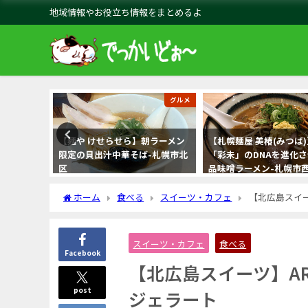
地域情報やお役立ち情報をまとめるよ
グルメ
グルメ
稲・星置でイ
【麺や けせらせら】朝ラーメン
【札幌麺屋 美椿(みつば
連れやマ
限定の貝出汁中華そば-札幌市北
「彩未」のDNAを進化
区
品味噌ラーメン-札幌市
ホーム
食べる
スイーツ・カフェ
【北広島スイー
スイーツ・カフェ
食べる
Facebook
【北広島スイーツ】AR
post
ジェラート