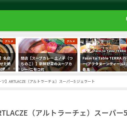
グルメ
グルメ
)】名店
閉店【スープカレー 土ノ子（つ
Farm to Table TERRA
させた絶
ちのこ）】新鮮野菜のスープカ
ー(アフタヌーンティー)は
西区
レー-ニセコ町
最高
ツ】ARTLACZE（アルトラーチェ）スーパー5 ジェラート
TLACZE（アルトラーチェ）スーパー