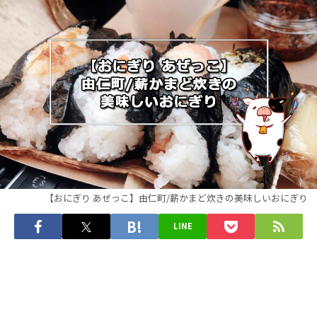
【おにぎり あぜっこ】由仁町/薪かまど炊きの美味しいおにぎり
LINE