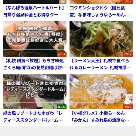
温泉
グルメ
【なんぽろ温泉ハート&ハート】
コクミンショクドウ（国民食
日帰り温泉料金とお得なクーポ
堂）なま味しょうゆらーめん-札
ン-南幌町
幌市北区
グルメ
グルメ
【札幌 餅食べ放題】もち甘味処
【ラーメン大王】札幌で食べら
さくら庵(琴似)の花見御膳は餅好
れるカレーラーメン-札幌市厚別
きに大人気
区
楽しむ
グルメ
緑の風リゾートきたゆざわ「レ
【小樽グルメ】小樽らーめん
ディーススタンダードルーム」
「みかん」すみれ系の濃厚な味
レビュー
噌ラーメン