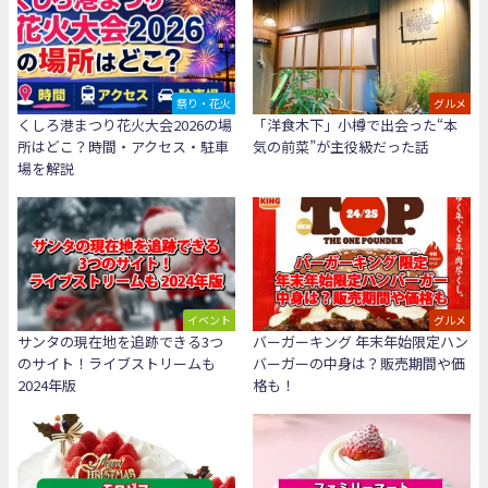
祭り・花火
グルメ
くしろ港まつり花火大会2026の場
「洋食木下」小樽で出会った“本
所はどこ？時間・アクセス・駐車
気の前菜”が主役級だった話
場を解説
イベント
グルメ
サンタの現在地を追跡できる3つ
バーガーキング 年末年始限定ハン
のサイト！ライブストリームも
バーガーの中身は？販売期間や価
2024年版
格も！