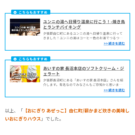
こちらもおすすめ
ユンニの湯へ日帰り温泉に行こう！-焼き鳥
とランチバイキング
夕張郡由仁町にあるユンニの湯へ日帰り温泉に行って
きました！ユンニの湯はコーヒー色のお湯でつるつる
の肌になり、私の中では日帰り温泉ベスト3に入るくら
い大好きです。札幌から1時間程度で行ける距離なの
で、実はもう何十回も行ってるんですよー...
こちらもおすすめ
あいすの家 長沼本店のソフトクリーム・ジ
ェラート
夕張郡長沼町にある「あいすの家 長沼本店」さんを紹
介します。有名なのでみなさんもご存知かと思います
が、ソフトクリーム・ジェラートをはじめ、クレー
プ・ケーキにチーズ製品などお土産もたくさんあるの
で是非行ってみてください。...
以上、「
【おにぎり あぜっこ】由仁町/薪かまど炊きの美味し
いおにぎりハウス
」でした。