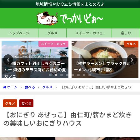
地域情報やお役立ち情報をまとめるよ
トップページ
グルメ
スイーツ・カフェ
楽しむ
グルメ
グルメ
【櫻井ラーメン】ブラック醤油ラ
ポポロ(POPOLO)手稲・星置でイ
ーメン-札幌市手稲区
タリアンランチ！子供連れやママ
友にも人気
ホーム
食べる
グルメ
【おにぎり あぜっこ】由仁町/薪かまど炊きの美
味しいおにぎりハウス
グルメ
食べる
【おにぎり あぜっこ】由仁町/薪かまど炊き
の美味しいおにぎりハウス