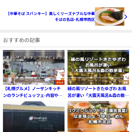
【中華そば スパンキー】美しくリーズナブルな中華
そばの名店-札幌市西区
おすすめの記事
グルメ
温泉
【札幌グルメ】ノーザンキッチ
緑の風リゾートきたゆざわ お風
ンのランチビュッフェ-内容や駐
呂が凄い「大露天風呂&森の散歩
車場は？
湯」