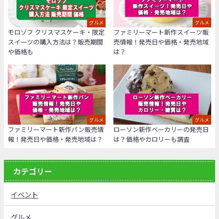
グルメ
グルメ
モロゾフ クリスマスケーキ・限定
ファミリーマート新作スイーツ販
スイーツの購入方法は？販売期間
売情報！発売日や価格・発売地域
や価格も
は？
グルメ
グルメ
ファミリーマート新作パン販売情
ローソン新作ベーカリーの発売日
報！発売日や価格・発売地域は？
は？価格やカロリーも調査
カテゴリー
イベント
グルメ