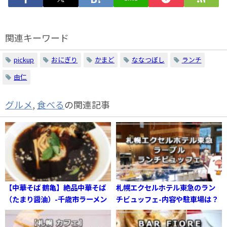
関連キーワード
pickup
おにぎり
かまど
ななつぼし
ランチ
由仁
グルメ
,
食べる
の関連記事
【中華そば 鶴亀】絶品中華そば
札幌エクセルホテル東急のラン
（たまり醤油）-千歳市ラーメン
チビュッフェ-内容や駐車場は？