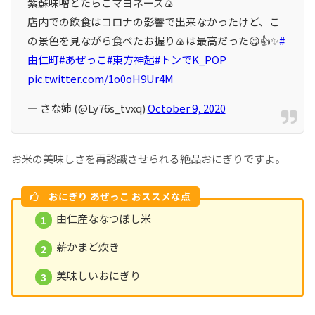
紫蘇味噌とたらこマヨネーズ🍙
店内での飲食はコロナの影響で出来なかったけど、こ
の景色を見ながら食べたお握り🍙は最高だった😋👍✨
#
由仁町
#あぜっこ
#東方神起
#トンでK_POP
pic.twitter.com/1o0oH9Ur4M
— さな姉 (@Ly76s_tvxq)
October 9, 2020
お米の美味しさを再認識させられる絶品おにぎりですよ。
おにぎり あぜっこ おススメな点
由仁産ななつぼし米
薪かまど炊き
美味しいおにぎり