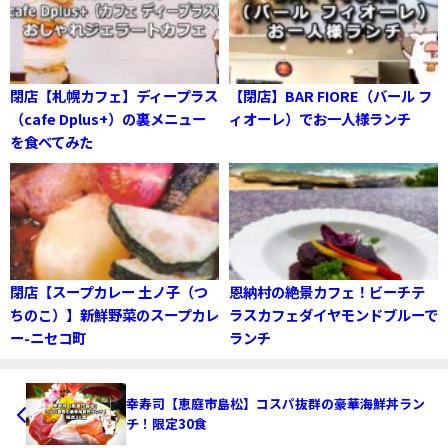
閉店【札幌カフェ】ディープラス
【閉店】BAR FIORE（バール フ
（cafe Dplus+）の裏メニュー
ィオーレ）でお一人様ランチ
を食べてみた
閉店【スープカレー 土ノ子（つ
恩納村の絶景カフェ！ビーチテ
ちのこ）】新鮮野菜のスープカレ
ラスカフェダイヤモンドブルーで
ー-ニセコ町
ランチ
幸寿司【恵庭市島松】コスパ抜群の豪華海鮮丼ラン
チ！限定30食