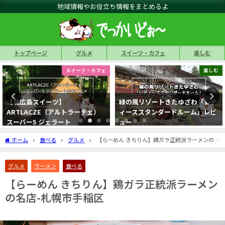
地域情報やお役立ち情報をまとめるよ
トップページ
グルメ
スイーツ・カフェ
楽しむ
楽しむ
グルメ
緑の風リゾートきたゆざわ「レデ
【らぁめん道場 極(きわみ)】鶏白
ィーススタンダードルーム」レビ
湯+煮干し味噌ラーメン-深川市音
ュー
江町
ホーム
食べる
グルメ
【らーめん きちりん】鶏ガラ正統派ラーメンの名
店-札幌市手稲区
グルメ
ラーメン
食べる
【らーめん きちりん】鶏ガラ正統派ラーメン
の名店-札幌市手稲区