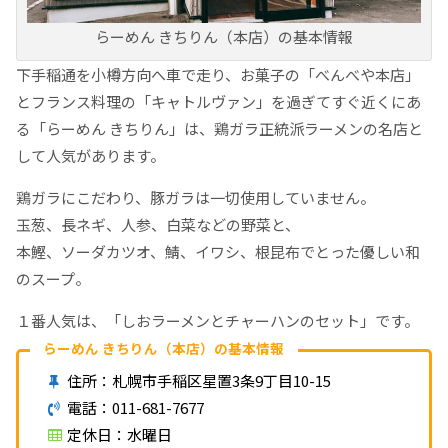
らーめん きちりん（本店）の基本情報
下手稲通を小樽方向へ車で走り、お菓子の「べんべや本店」
とフランス料理の「キャトルヴァン」を過ぎてすぐ近くにあ
る「らーめん きちりん」は、鶏ガラ正統派ラーメンの名店と
して人気があります。
鶏ガラにこだわり、豚ガラは一切使用していません。
玉葱、長ネギ、人参、白菜などの野菜と、
本鰹、ソーダカツオ、鯖、イワシ、根昆布でとった優しい和
のスープ。
１番人気は、「しおラーメンとチャーハンのセット」です。
らーめん きちりん（本店）の基本情報
住所：札幌市手稲区星置3条9丁目10-15
電話：011-681-7677
定休日：水曜日