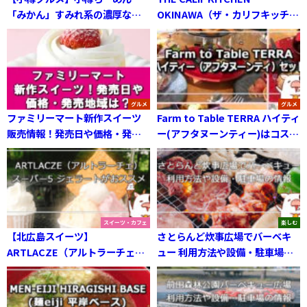
「みかん」すみれ系の濃厚な味
OKINAWA（ザ・カリフキッチン
噌ラーメン
オキナワ）絶景オーシャンビュ
ーカフェ
グルメ
グルメ
ファミリーマート新作スイーツ
Farm to Table TERRA ハイティ
販売情報！発売日や価格・発売
ー(アフタヌーンティー)はコスパ
地域は？
最高
スイーツ・カフェ
楽しむ
【北広島スイーツ】
さとらんど炊事広場でバーベキ
ARTLACZE（アルトラーチェ）
ュー 利用方法や設備・駐車場の
スーパー5 ジェラート
情報