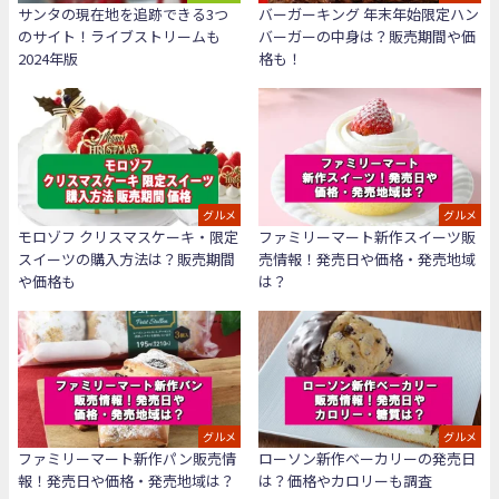
サンタの現在地を追跡できる3つ
バーガーキング 年末年始限定ハン
のサイト！ライブストリームも
バーガーの中身は？販売期間や価
2024年版
格も！
グルメ
グルメ
モロゾフ クリスマスケーキ・限定
ファミリーマート新作スイーツ販
スイーツの購入方法は？販売期間
売情報！発売日や価格・発売地域
や価格も
は？
グルメ
グルメ
ファミリーマート新作パン販売情
ローソン新作ベーカリーの発売日
報！発売日や価格・発売地域は？
は？価格やカロリーも調査