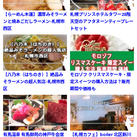
【らーめん木蓮】濃厚みそラーメ
札幌プリンスホテルタワー28階
ンと焼あごだしラーメン-札幌市
天空のアフタヌーンティープレー
西区
トセット
【八乃木（はちのき）】絶品み
モロゾフ クリスマスケーキ・限
そラーメンの超人気店-札幌市西
定スイーツの購入方法は？販売
区
期間や価格も
有馬温泉 有馬御苑の神戸牛会席
【札幌カフェ】boiler 北区新川