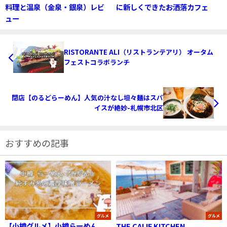
料理と温泉（金泉・銀泉）レビ
に新しくできたお洒落カフェ
ュー
RISTORANTE ALI（リストランテアリ） オータム
フェストコラボランチ
閉店【のるどらーめん】人気の汁なし坦々麺はスパ
イスが絶妙-札幌市北区
おすすめの記事
グルメ
グルメ
【小樽グルメ】小樽らーめん
THE CALIF KITCHEN