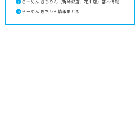
らーめん きちりん（新琴似店、花川店）基本情報
8
らーめん きちりん情報まとめ
9