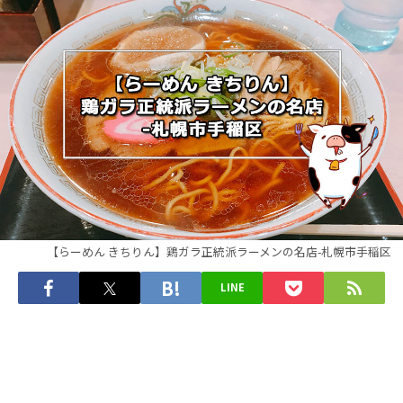
【らーめん きちりん】鶏ガラ正統派ラーメンの名店-札幌市手稲区
LINE