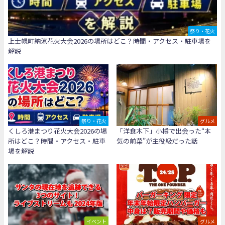
祭り・花火
上士幌町納涼花火大会2026の場所はどこ？時間・アクセス・駐車場を
解説
祭り・花火
グルメ
くしろ港まつり花火大会2026の場
「洋食木下」小樽で出会った“本
所はどこ？時間・アクセス・駐車
気の前菜”が主役級だった話
場を解説
イベント
グルメ