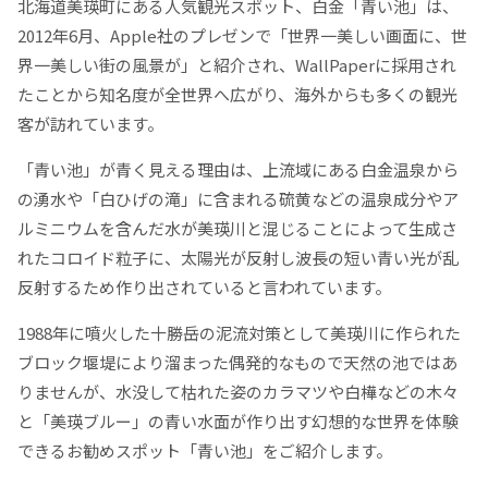
北海道美瑛町にある人気観光スポット、白金「青い池」は、
2012年6月、Apple社のプレゼンで「世界一美しい画面に、世
界一美しい街の風景が」と紹介され、WallPaperに採用され
たことから知名度が全世界へ広がり、海外からも多くの観光
客が訪れています。
「青い池」が青く見える理由は、上流域にある白金温泉から
の湧水や「白ひげの滝」に含まれる硫黄などの温泉成分やア
ルミニウムを含んだ水が美瑛川と混じることによって生成さ
れたコロイド粒子に、太陽光が反射し波長の短い青い光が乱
反射するため作り出されていると言われています。
1988年に噴火した十勝岳の泥流対策として美瑛川に作られた
ブロック堰堤により溜まった偶発的なもので天然の池ではあ
りませんが、水没して枯れた姿のカラマツや白樺などの木々
と「美瑛ブルー」の青い水面が作り出す幻想的な世界を体験
できるお勧めスポット「青い池」をご紹介します。