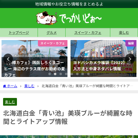
地域情報やお役立ち情報をまとめるよ
トップページ
グルメ
スイーツ・カフェ
楽しむ
福袋
グルメ
ヨドバシカメラ福袋【2022】購
【札幌麺屋 美椿(みつば)】名店
入方法と中身ネタバレ情報
「彩未」のDNAを進化させた絶品
味噌ラーメン-札幌市西区
ホーム
楽しむ
北海道白金「青い池」美瑛ブルーが綺麗な時間とライトアッ
プ情報
楽しむ
北海道白金「青い池」美瑛ブルーが綺麗な時
間とライトアップ情報