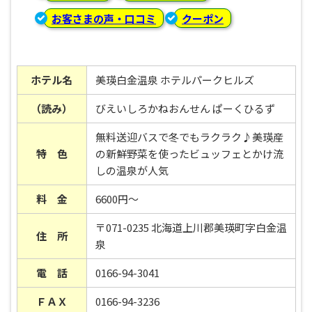
お客さまの声・口コミ
クーポン
ホテル名
美瑛白金温泉 ホテルパークヒルズ
（読み）
びえいしろかねおんせん ぱーくひるず
無料送迎バスで冬でもラクラク♪美瑛産
特 色
の新鮮野菜を使ったビュッフェとかけ流
しの温泉が人気
料 金
6600円～
〒071-0235 北海道上川郡美瑛町字白金温
住 所
泉
電 話
0166-94-3041
ＦＡＸ
0166-94-3236