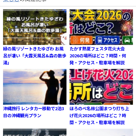
緑の風リゾートきたゆざわ お風
たかす熱夏フェスタ花火大会
呂が凄い「大露天風呂&森の散歩
2026の場所はどこ？時間・何
湯」
発・アクセス・駐車場を解説
沖縄旅行 レンタカー移動で2泊3
ほろのべ名林公園まつり打ち上
日の沖縄観光プラン
げ花火2026の場所はどこ？時
間・アクセス・駐車場を解説