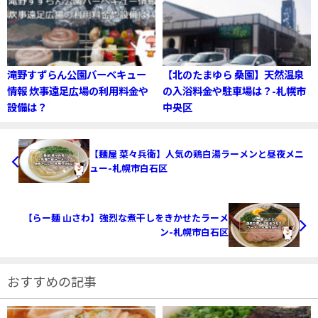
滝野すずらん公園バーベキュー
【北のたまゆら 桑園】天然温泉
情報 炊事遠足広場の利用料金や
の入浴料金や駐車場は？-札幌市
設備は？
中央区
【麺屋 菜々兵衛】人気の鶏白湯ラーメンと昼夜メニ
ュー-札幌市白石区
【らー麺 山さわ】強烈な煮干しをきかせたラーメ
ン-札幌市白石区
おすすめの記事