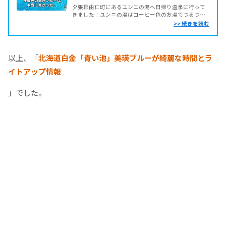
夕張郡由仁町にあるユンニの湯へ日帰り温泉に行って
きました！ユンニの湯はコーヒー色のお湯でつるつる
の肌になり、私の中では日帰り温泉ベスト3に入るくら
い大好きです。札幌から1時間程度で行ける距離なの
で、実はもう何十回も行ってるんですよー...
以上、「
北海道白金「青い池」美瑛ブルーが綺麗な時間とラ
イトアップ情報
」でした。