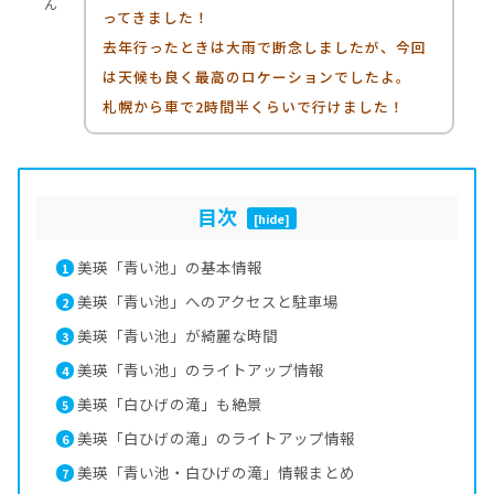
ん
ってきました！
去年行ったときは大雨で断念しましたが、今回
は天候も良く最高のロケーションでしたよ。
札幌から車で2時間半くらいで行けました！
目次
[
hide
]
美瑛「青い池」の基本情報
1
美瑛「青い池」へのアクセスと駐車場
2
美瑛「青い池」が綺麗な時間
3
美瑛「青い池」のライトアップ情報
4
美瑛「白ひげの滝」も絶景
5
美瑛「白ひげの滝」のライトアップ情報
6
美瑛「青い池・白ひげの滝」情報まとめ
7