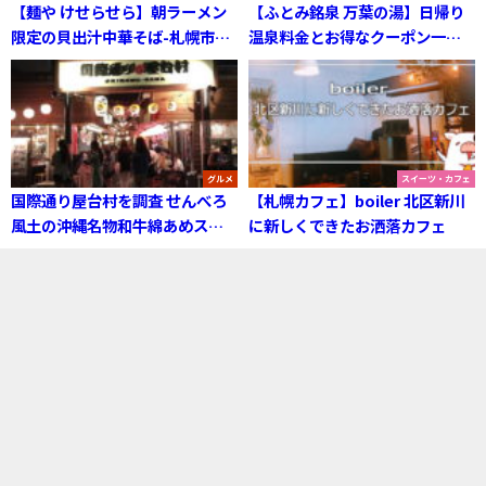
【麺や けせらせら】朝ラーメン
【ふとみ銘泉 万葉の湯】日帰り
限定の貝出汁中華そば-札幌市北
温泉料金とお得なクーポン一
区
覧・食事メニュー-当別町
グルメ
スイーツ・カフェ
国際通り屋台村を調査 せんべろ
【札幌カフェ】boiler 北区新川
風土の沖縄名物和牛綿あめスキ
に新しくできたお洒落カフェ
焼