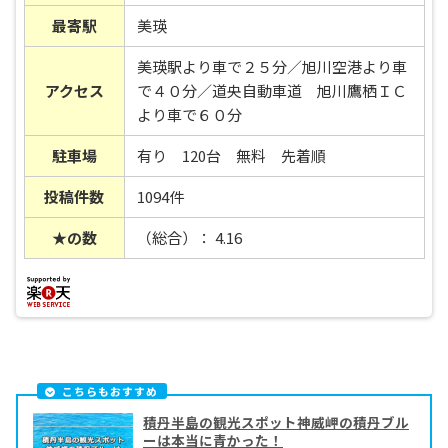
最寄駅
美瑛
美瑛駅より車で２５分／旭川空港より車
アクセス
で４０分／道央自動車道 旭川鷹栖ＩＣ
より車で６０分
駐車場
有り 120台 無料 先着順
投稿件数
1094件
★の数
（総合）： 4.16
こちらもおすすめ
積丹半島の観光スポット神威岬の積丹ブル
ーは本当に青かった！