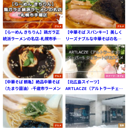
グルメ
グルメ
【らーめん きちりん】鶏ガラ正
【中華そば スパンキー】美しく
統派ラーメンの名店-札幌市手稲
リーズナブルな中華そばの名店-
区
札幌市西区
グルメ
スイーツ・カフェ
【中華そば 鶴亀】絶品中華そば
【北広島スイーツ】
（たまり醤油）-千歳市ラーメン
ARTLACZE（アルトラーチェ）
スーパー5 ジェラート
グルメ
温泉