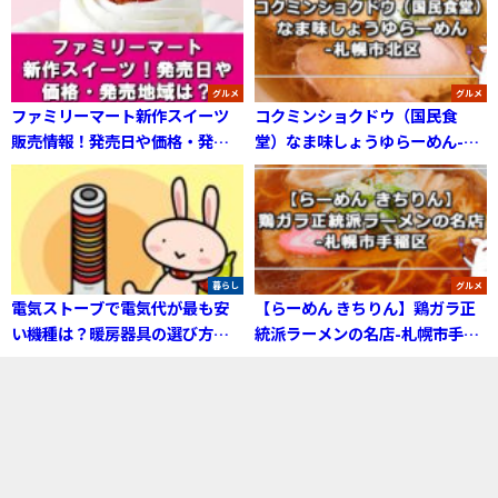
グルメ
グルメ
ファミリーマート新作スイーツ
コクミンショクドウ（国民食
販売情報！発売日や価格・発売
堂）なま味しょうゆらーめん-札
地域は？
幌市北区
暮らし
グルメ
電気ストーブで電気代が最も安
【らーめん きちりん】鶏ガラ正
い機種は？暖房器具の選び方と
統派ラーメンの名店-札幌市手稲
節約法
区