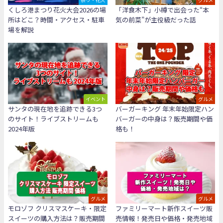
くしろ港まつり花火大会2026の場
「洋食木下」小樽で出会った“本
所はどこ？時間・アクセス・駐車
気の前菜”が主役級だった話
場を解説
イベント
グルメ
サンタの現在地を追跡できる3つ
バーガーキング 年末年始限定ハン
のサイト！ライブストリームも
バーガーの中身は？販売期間や価
2024年版
格も！
グルメ
グルメ
モロゾフ クリスマスケーキ・限定
ファミリーマート新作スイーツ販
スイーツの購入方法は？販売期間
売情報！発売日や価格・発売地域