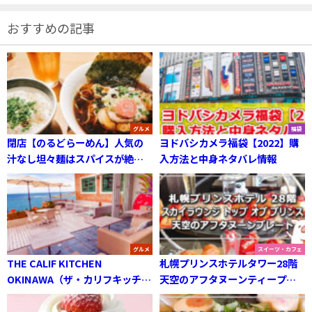
おすすめの記事
グルメ
福袋
閉店【のるどらーめん】人気の
ヨドバシカメラ福袋【2022】購
汁なし坦々麺はスパイスが絶妙-
入方法と中身ネタバレ情報
札幌市北区
グルメ
スイーツ・カフェ
THE CALIF KITCHEN
札幌プリンスホテルタワー28階
OKINAWA（ザ・カリフキッチン
天空のアフタヌーンティープレ
オキナワ）絶景オーシャンビュ
ートセット
ーカフェ